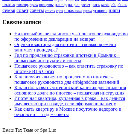
платеж
развод
раздел
риск
сбербанк
помощь
проценты
расчет
право
риски
семья
шаги
совет
советы
страховка
условия
срок
список
сумма
Свежие записи
Налоговый вычет за ипотеку – пошаговое руководство
по оформлению декларации на возврат
Оценка квартиры для ипотеки – сколько времени
занимает процедура?
Гид по продлению страховки ипотеки в Домклик –
пошаговая инструкция и советы
Пошаговое руководство – как оплатить страховку по
ипотеке ВТБ Согаз
Как получить вычет по процентам по ипотеке –
пошаговое руководство для erfolgreichen заявлений
Как использовать материнский капитал для снижения
основного долга по ипотеке – пошаговая инструкция
Ипотечная квартира, купленная в браке – как делится
имущество при разводе, если оформлено на жену
Как снять квартиру в Москве посуточно недорого и
безопасно — гид + советы
Estate Tax Тема от Spa Lite