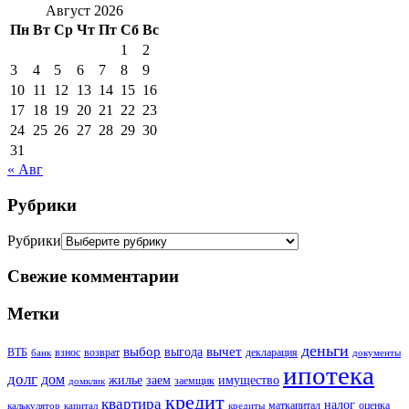
Август 2026
Пн
Вт
Ср
Чт
Пт
Сб
Вс
1
2
3
4
5
6
7
8
9
10
11
12
13
14
15
16
17
18
19
20
21
22
23
24
25
26
27
28
29
30
31
« Авг
Рубрики
Рубрики
Свежие комментарии
Метки
деньги
выбор
вычет
выгода
ВТБ
взнос
возврат
декларация
банк
документы
ипотека
долг
дом
жилье
заем
имущество
заемщик
домклик
кредит
квартира
налог
маткапитал
оценка
калькулятор
капитал
кредиты