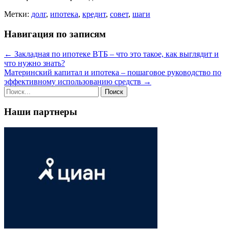
Метки:
долг
,
ипотека
,
кредит
,
совет
,
шаги
Навигация по записям
←
Закладная по ипотеке ВТБ – что это такое, как выглядит и
что нужно знать?
Материнский капитал и ипотека – пошаговое руководство по
эффективному использованию средств
→
Наши партнеры