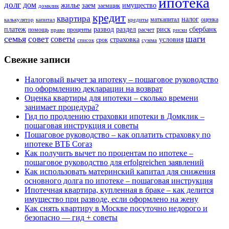
ипотека
долг
дом
жилье
заем
имущество
заемщик
домклик
кредит
квартира
налог
маткапитал
оценка
калькулятор
капитал
кредиты
платеж
развод
раздел
риск
сбербанк
помощь
проценты
расчет
право
риски
семья
шаги
совет
советы
страховка
условия
срок
список
сумма
Свежие записи
Налоговый вычет за ипотеку – пошаговое руководство
по оформлению декларации на возврат
Оценка квартиры для ипотеки – сколько времени
занимает процедура?
Гид по продлению страховки ипотеки в Домклик –
пошаговая инструкция и советы
Пошаговое руководство – как оплатить страховку по
ипотеке ВТБ Согаз
Как получить вычет по процентам по ипотеке –
пошаговое руководство для erfolgreichen заявлений
Как использовать материнский капитал для снижения
основного долга по ипотеке – пошаговая инструкция
Ипотечная квартира, купленная в браке – как делится
имущество при разводе, если оформлено на жену
Как снять квартиру в Москве посуточно недорого и
безопасно — гид + советы