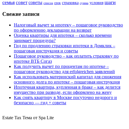
семья
шаги
совет
советы
страховка
условия
срок
список
сумма
Свежие записи
Налоговый вычет за ипотеку – пошаговое руководство
по оформлению декларации на возврат
Оценка квартиры для ипотеки – сколько времени
занимает процедура?
Гид по продлению страховки ипотеки в Домклик –
пошаговая инструкция и советы
Пошаговое руководство – как оплатить страховку по
ипотеке ВТБ Согаз
Как получить вычет по процентам по ипотеке –
пошаговое руководство для erfolgreichen заявлений
Как использовать материнский капитал для снижения
основного долга по ипотеке – пошаговая инструкция
Ипотечная квартира, купленная в браке – как делится
имущество при разводе, если оформлено на жену
Как снять квартиру в Москве посуточно недорого и
безопасно — гид + советы
Estate Tax Тема от Spa Lite