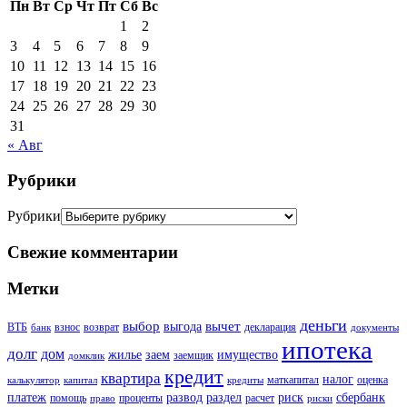
Пн
Вт
Ср
Чт
Пт
Сб
Вс
1
2
3
4
5
6
7
8
9
10
11
12
13
14
15
16
17
18
19
20
21
22
23
24
25
26
27
28
29
30
31
« Авг
Рубрики
Рубрики
Свежие комментарии
Метки
деньги
выбор
вычет
выгода
ВТБ
взнос
возврат
декларация
банк
документы
ипотека
долг
дом
жилье
заем
имущество
заемщик
домклик
кредит
квартира
налог
маткапитал
оценка
калькулятор
капитал
кредиты
платеж
развод
раздел
риск
сбербанк
помощь
проценты
расчет
право
риски