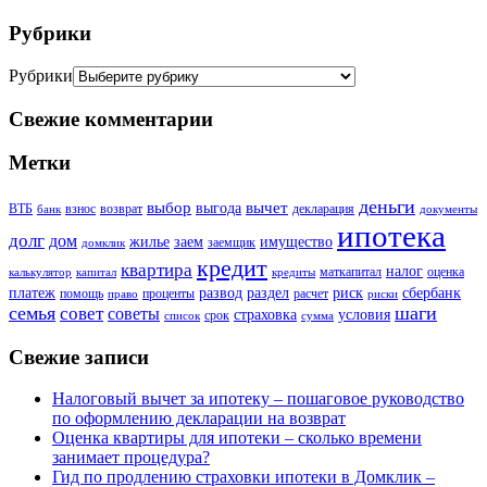
Рубрики
Рубрики
Свежие комментарии
Метки
деньги
выбор
вычет
выгода
ВТБ
взнос
возврат
декларация
банк
документы
ипотека
долг
дом
жилье
заем
имущество
заемщик
домклик
кредит
квартира
налог
маткапитал
оценка
калькулятор
капитал
кредиты
платеж
развод
раздел
риск
сбербанк
помощь
проценты
расчет
право
риски
семья
шаги
совет
советы
страховка
условия
срок
список
сумма
Свежие записи
Налоговый вычет за ипотеку – пошаговое руководство
по оформлению декларации на возврат
Оценка квартиры для ипотеки – сколько времени
занимает процедура?
Гид по продлению страховки ипотеки в Домклик –