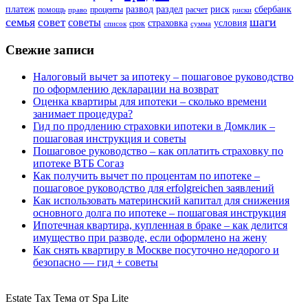
платеж
развод
раздел
риск
сбербанк
помощь
проценты
расчет
право
риски
семья
шаги
совет
советы
страховка
условия
срок
список
сумма
Свежие записи
Налоговый вычет за ипотеку – пошаговое руководство
по оформлению декларации на возврат
Оценка квартиры для ипотеки – сколько времени
занимает процедура?
Гид по продлению страховки ипотеки в Домклик –
пошаговая инструкция и советы
Пошаговое руководство – как оплатить страховку по
ипотеке ВТБ Согаз
Как получить вычет по процентам по ипотеке –
пошаговое руководство для erfolgreichen заявлений
Как использовать материнский капитал для снижения
основного долга по ипотеке – пошаговая инструкция
Ипотечная квартира, купленная в браке – как делится
имущество при разводе, если оформлено на жену
Как снять квартиру в Москве посуточно недорого и
безопасно — гид + советы
Estate Tax Тема от Spa Lite