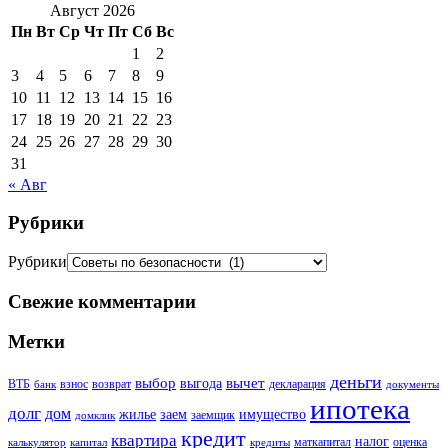
Август 2026
Пн
Вт
Ср
Чт
Пт
Сб
Вс
1
2
3
4
5
6
7
8
9
10
11
12
13
14
15
16
17
18
19
20
21
22
23
24
25
26
27
28
29
30
31
« Авг
Рубрики
Рубрики
Свежие комментарии
Метки
деньги
выбор
вычет
выгода
ВТБ
взнос
возврат
декларация
банк
документы
ипотека
долг
дом
жилье
заем
имущество
заемщик
домклик
кредит
квартира
налог
маткапитал
оценка
калькулятор
капитал
кредиты