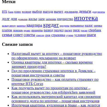
Метки
деньги
выбор
вычет
выгода
ВТБ
взнос
возврат
декларация
банк
документы
ипотека
долг
дом
жилье
заем
имущество
заемщик
домклик
кредит
квартира
налог
маткапитал
оценка
калькулятор
капитал
кредиты
платеж
развод
раздел
риск
сбербанк
помощь
проценты
расчет
право
риски
семья
шаги
совет
советы
страховка
условия
срок
список
сумма
Свежие записи
Налоговый вычет за ипотеку – пошаговое руководство
по оформлению декларации на возврат
Оценка квартиры для ипотеки – сколько времени
занимает процедура?
Гид по продлению страховки ипотеки в Домклик –
пошаговая инструкция и советы
Пошаговое руководство – как оплатить страховку по
ипотеке ВТБ Согаз
Как получить вычет по процентам по ипотеке –
пошаговое руководство для erfolgreichen заявлений
Как использовать материнский капитал для снижения
основного долга по ипотеке – пошаговая инструкция
Ипотечная квартира, купленная в браке – как делится