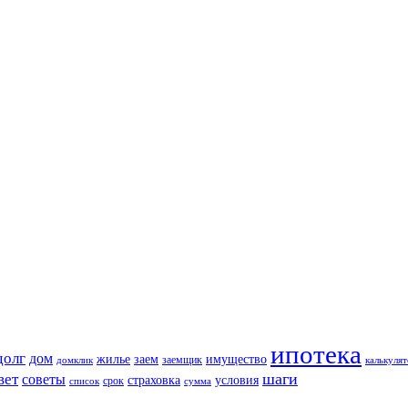
ипотека
долг
дом
жилье
заем
имущество
заемщик
домклик
калькуля
шаги
вет
советы
страховка
условия
срок
список
сумма