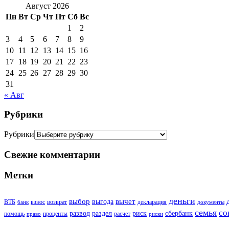
Август 2026
Пн
Вт
Ср
Чт
Пт
Сб
Вс
1
2
3
4
5
6
7
8
9
10
11
12
13
14
15
16
17
18
19
20
21
22
23
24
25
26
27
28
29
30
31
« Авг
Рубрики
Рубрики
Свежие комментарии
Метки
деньги
выбор
вычет
выгода
ВТБ
взнос
возврат
декларация
банк
документы
семья
со
развод
раздел
риск
сбербанк
помощь
проценты
расчет
право
риски