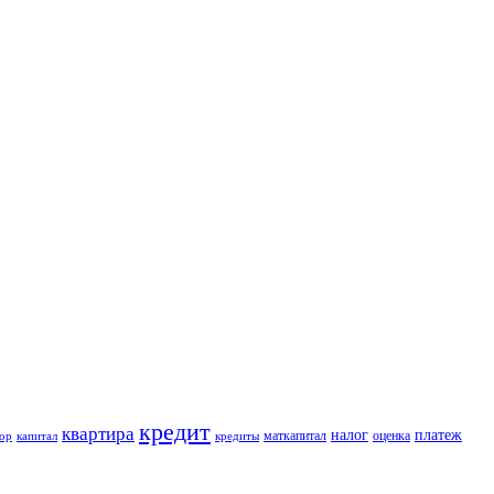
кредит
квартира
налог
платеж
маткапитал
оценка
тор
капитал
кредиты